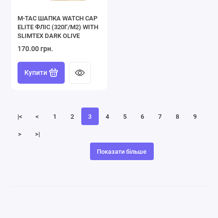
M-TAC ШАПКА WATCH CAP
ELITE ФЛІС (320Г/М2) WITH
SLIMTEX DARK OLIVE
170.00 грн.
Купити
|<
<
1
2
3
4
5
6
7
8
9
>
>|
Показати більше