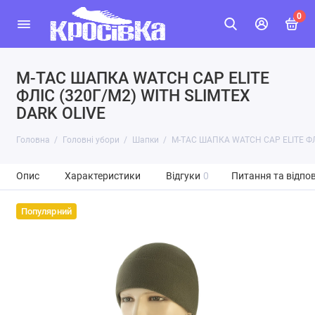
0
M-TAC ШАПКА WATCH CAP ELITE
ФЛІС (320Г/М2) WITH SLIMTEX
DARK OLIVE
Головна
Головні убори
Шапки
M-TAC ШАПКА WATCH CAP ELITE ФЛІ
Опис
Характеристики
Відгуки
0
Питання та відпов
Популярний