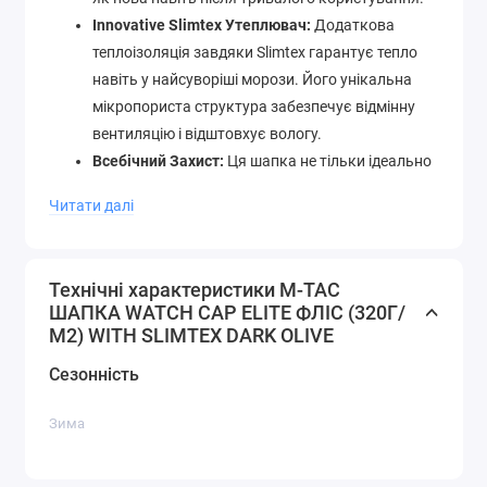
Innovative Slimtex Утеплювач:
Додаткова
теплоізоляція завдяки Slimtex гарантує тепло
навіть у найсуворіші морози. Його унікальна
мікропориста структура забезпечує відмінну
вентиляцію і відштовхує вологу.
Всебічний Захист:
Ця шапка не тільки ідеально
підходить під шолом або капюшон, але і надійно
Читати далі
захищає від вітру та холоду завдяки своєму
низькопрофільному дизайну
Технічні характеристики M-TAC
ШАПКА WATCH CAP ELITE ФЛІС (320Г/
М2) WITH SLIMTEX DARK OLIVE
Сезонність
Зима