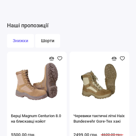
Наші пропозиції
Знижки
Шорти
Берці Magnum Centurion 8.0
Черевики тактичні літні Haix
Купити
Купити
на блискавці койот
Bundeswehr Gore-Tex хакі
5500.00 грн.
2499.00 грн.
4600.00 грн.