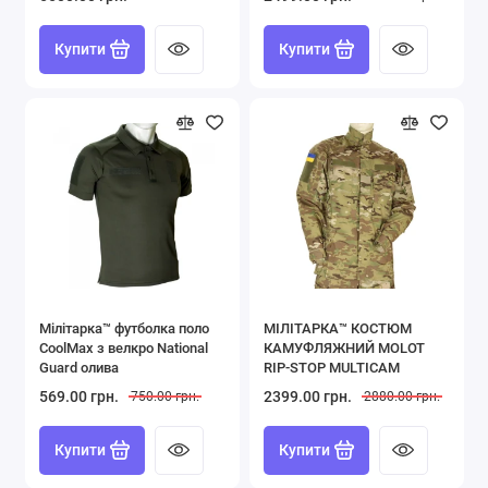
Купити
Купити
Мілітарка™ футболка поло
МІЛІТАРКА™ КОСТЮМ
Купити
Купити
CoolMax з велкро National
КАМУФЛЯЖНИЙ MOLOT
Guard олива
RIP-STOP MULTICAM
569.00 грн.
2399.00 грн.
750.00 грн.
2880.00 грн.
Купити
Купити