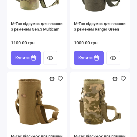
Підсумки
Плитоноски (Plate Carrier)
M-Tac підсумок для пляшки
M-Tac підсумок для пляшки
з ременем Gen.3 Multicam
з ременем Ranger Green
РПС, Ременно-Плечові Системи
1100.00 грн.
1000.00 грн.
Страхувальні шнури, Тренчики
Купити
Купити
Фляги
Показати все
M-Tac підсумок для пляшки
M-Tac підсумок для пляшки