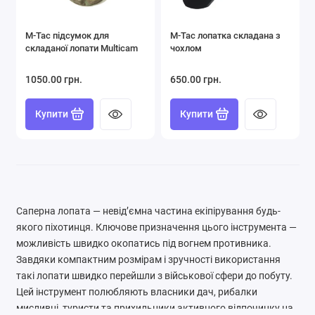
Спальні Мішки
M-Tac підсумок для
М-Тас лопатка складана з
Термоси
складаної лопати Multicam
чохлом
Туристичний Посуд
1050.00 грн.
650.00 грн.
Показати все
Купити
Купити
Саперна лопата — невід’ємна частина екіпірування будь-
якого піхотинця. Ключове призначення цього інструмента —
можливість швидко окопатись під вогнем противника.
Завдяки компактним розмірам і зручності використання
такі лопати швидко перейшли з військової сфери до побуту.
Цей інструмент полюбляють власники дач, рибалки
мисливці, туристи та прихильники активного відпочинку на