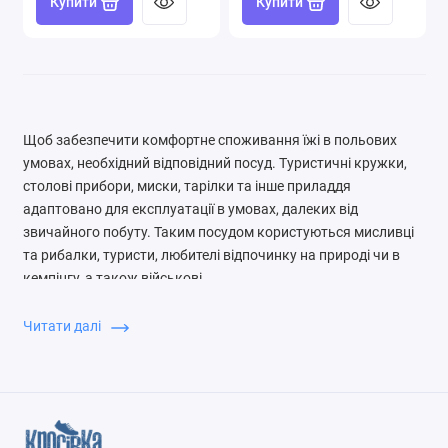
Купити
Купити
Щоб забезпечити комфортне споживання їжі в польових
умовах, необхідний відповідний посуд. Туристичні кружки,
столові прибори, миски, тарілки та інше приладдя
адаптовано для експлуатації в умовах, далеких від
звичайного побуту. Таким посудом користуються мисливці
та рибалки, туристи, любителі відпочинку на природі чи в
кемпінгу, а також військові.
Набори посуду — це готові комплекти, в яких зібрано все
Читати далі
необхідне для одного або кількох людей. Такі комплекти
дуже зручні та практичні у використанні.
Розглянемо детальніше, якими бувають набори посуду для
туристів і військових, їхні особливості, переваги та нюанси.