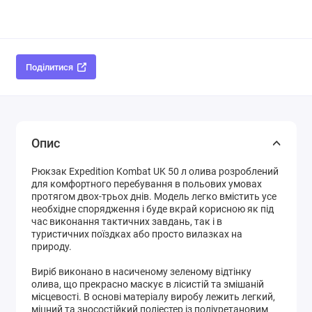
Поділитися
Опис
Рюкзак Expedition Kombat UK 50 л олива розроблений
для комфортного перебування в польових умовах
протягом двох-трьох днів. Модель легко вмістить усе
необхідне спорядження і буде вкрай корисною як під
час виконання тактичних завдань, так і в
туристичних поїздках або просто вилазках на
природу.
Виріб виконано в насиченому зеленому відтінку
олива, що прекрасно маскує в лісистій та змішаній
місцевості. В основі матеріалу виробу лежить легкий,
міцний та зносостійкий поліестер із поліуретановим