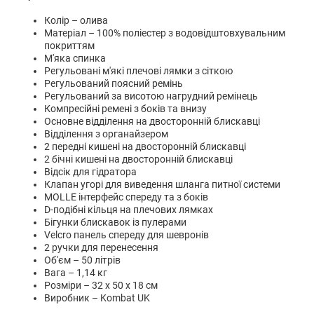
Колір – олива
Матеріал – 100% поліестер з водовідштовхувальним
покриттям
М'яка спинка
Регульовані м'які плечові лямки з сіткою
Регульований поясний ремінь
Регульований за висотою нагрудний ремінець
Компресійні ремені з боків та внизу
Основне відділення на двосторонній блискавці
Відділення з органайзером
2 передні кишені на двосторонній блискавці
2 бічні кишені на двосторонній блискавці
Відсік для гідратора
Клапан угорі для виведення шланга питної системи
MOLLE інтерфейс спереду та з боків
D-подібні кільця на плечових лямках
Бігунки блискавок із пулерами
Velcro панель спереду для шевронів
2 ручки для перенесення
Об'єм – 50 літрів
Вага – 1,14 кг
Розміри – 32 х 50 х 18 см
Виробник – Kombat UK