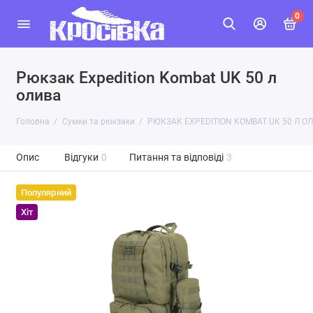
0
Рюкзак Expedition Kombat UK 50 л
олива
Головна
Сумки та рюкзаки
РЮКЗАК EXPEDITION KOMBAT UK 50 Л О
Опис
Відгуки
0
Питання та відповіді
3
Популярний
Хіт