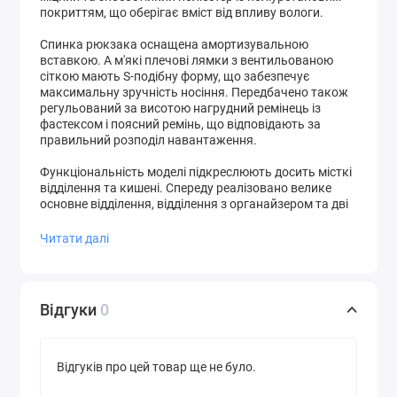
покриттям, що оберігає вміст від впливу вологи.
Спинка рюкзака оснащена амортизувальною
вставкою. А м'які плечові лямки з вентильованою
сіткою мають S-подібну форму, що забезпечує
максимальну зручність носіння. Передбачено також
регульований за висотою нагрудний ремінець із
фастексом і поясний ремінь, що відповідають за
правильний розподіл навантаження.
Функціональність моделі підкреслюють досить місткі
відділення та кишені. Спереду реалізовано велике
основне відділення, відділення з органайзером та дві
кишені на двосторонній блискавці. Ще дві
розташувалися з боків. Кишеня в основному
Читати далі
відділенні призначена для гідратора. А виведення
шланга питної системи здійснюється за допомогою
спеціального клапана у верхній частині рюкзака.
Відгуки
0
Фронтальну сторону та поверхні бічних кишень
займають MOLLE інтерфейси. Сюди можна
прикріпити додаткове спорядження. З боків нашиті
компресійні ремені, призначені для зменшення
Відгуків про цей товар ще не було.
габаритів рюкзака, а знизу – для фіксації
найрізноманітніших речей. Наприклад, до нижніх