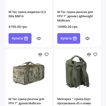
M-Tac сумка медична CLS
M-Tac сумка-рюкзак для
Elite MM14
FPV 7ʼʼ дронів Lightweight
Multicam
4190.00 грн.
16980.00 грн.
Купити
Купити
M-Tac сумка-рюкзак для
Мілітарка ™ сумка-баул
FPV 7ʼʼ дронів Multicam
прогумована 45 л олива