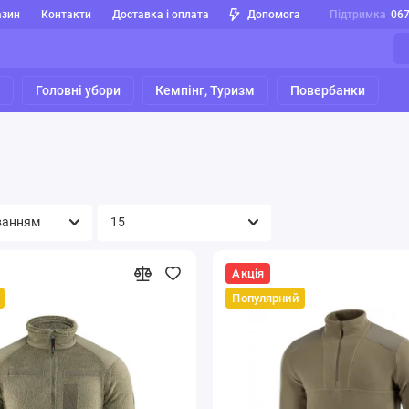
азин
Контакти
Доставка і оплата
Допомога
Підтримка
06
я
Головні убори
Кемпінг, Туризм
Повербанки
Акція
Популярний