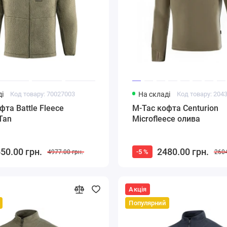
і
Код товару: 70027003
На складі
Код товару: 204
фта Battle Fleece
M-Tac кофта Centurion
 Tan
Microfleece олива
50.00 грн.
2480.00 грн.
-5 %
4977.00 грн.
2604
Акція
Популярний