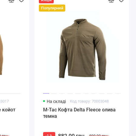
Популярний
03017
На складі
Код товару: 70003048
e койот
M-Tac Кофта Delta Fleece олива
темна
882.00 грн.
-1 %
 грн.
890.00 грн.