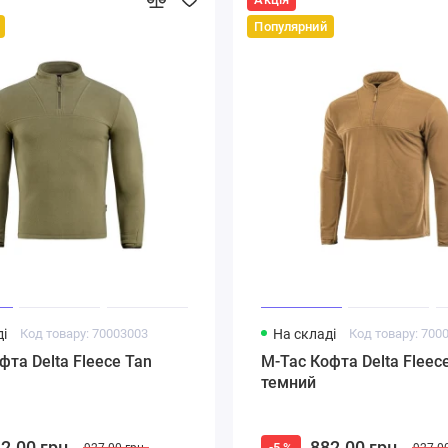
Популярний
і
Код товару: 70003003
На складі
Код товару: 700
фта Delta Fleece Tan
M-Tac Кофта Delta Fleec
темний
2.00 грн.
882.00 грн.
-5 %
927.00 грн.
927.00