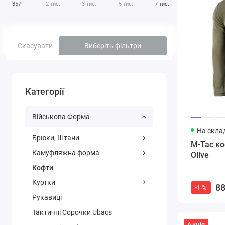
357
2 тис.
3 тис.
5 тис.
7 тис.
Скасувати
Виберіть фільтри
Категорії
Військова Форма
На склад
Брюки, Штани
M-Tac ко
Камуфляжна форма
Olive
Кофти
Куртки
88
-1 %
Рукавиці
Тактичні Сорочки Ubacs
Акція