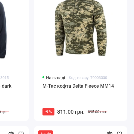
03015
На складі
Код товару: 70003030
 dark
M-Tac кофта Delta Fleece MM14
811.00 грн.
-9 %
 грн.
895.00 грн.
Акція