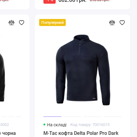
Популярний
03002
На складі
Код товару: 70016015
e чорна
M-Tac кофта Delta Polar Pro Dark