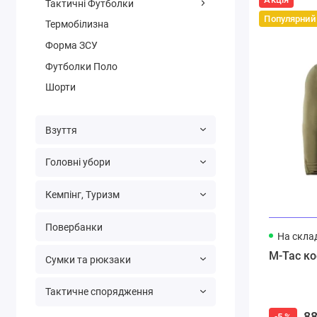
Тактичні Футболки
Популярний
Термобілизна
Форма ЗСУ
Футболки Поло
Шорти
Взуття
Головні убори
Кемпінг, Туризм
Повербанки
На склад
M-Tac ко
Сумки та рюкзаки
Тактичне спорядження
88
-5 %