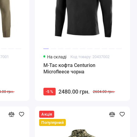
37001
На складі
Код товару: 20437002
M-Tac кофта Centurion
Microfleece чорна
2480.00 грн.
-5 %
.00 грн.
2604.00 грн.
Акція
Популярний