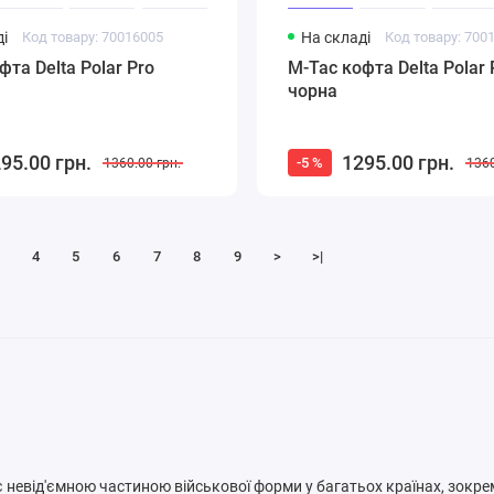
і
Код товару: 70016005
На складі
Код товару: 700
фта Delta Polar Pro
M-Tac кофта Delta Polar 
чорна
95.00 грн.
1295.00 грн.
-5 %
1360.00 грн.
1360
4
5
6
7
8
9
>
>|
 невід'ємною частиною військової форми у багатьох країнах, зокрем