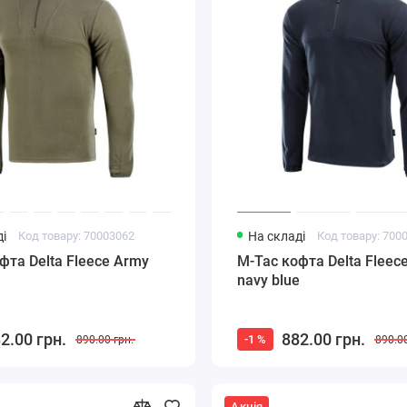
і
Код товару: 70003062
На складі
Код товару: 700
фта Delta Fleece Army
M-Tac кофта Delta Fleece
navy blue
2.00 грн.
882.00 грн.
-1 %
890.00 грн.
890.00
Акція