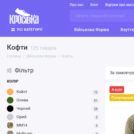
Про нас
Блог
Відгуки про маг
Військова Форма
Взутт
УСІ КАТЕГОРІЇ
Кофти
125 товарів
Головна
Військова Форма
Кофти
Фільтр
КОЛІР
Акція
Койот
12
Популярний
Олива
51
Чорний
28
Сірий
3
ММ14
3
Multicam