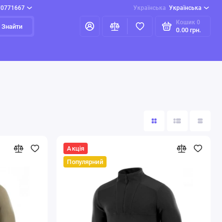
70771667
Українська
Українська
Кошик
0
Знайти
0.00 грн.
Акція
Популярний