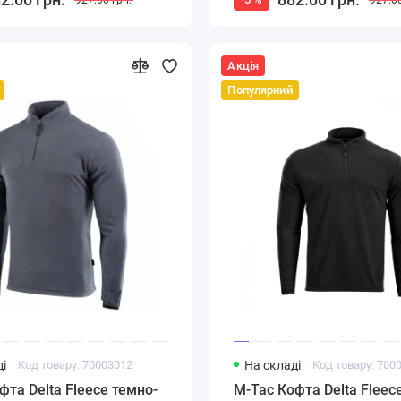
Акція
Популярний
і
Код товару: 70003012
На складі
Код товару: 700
фта Delta Fleece темно-
M-Tac Кофта Delta Fleec