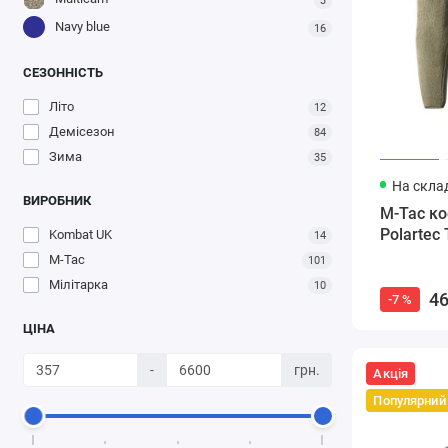
3
Navy blue
16
СЕЗОННІСТЬ
Літо
12
Демісезон
84
Зима
35
На склад
ВИРОБНИК
M-Tac ко
Polartec
Kombat UK
14
M-Tac
101
Мілітарка
10
46
-7 %
ЦІНА
-
грн.
Акція
Популярний