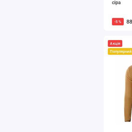
сіра
88
-5 %
Акція
Популярний