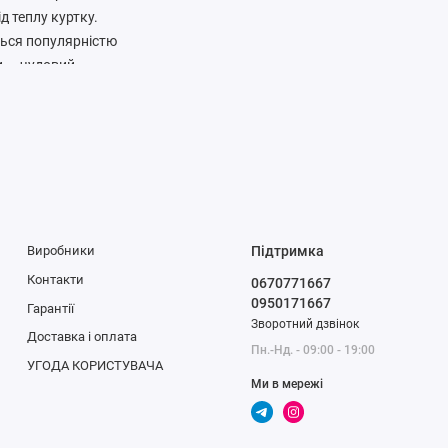
д теплу куртку.
ться популярністю
ки — чудовий
я теплого одягу.
сть. Для підвищення
ної густини - від 260
нини, а для більш
Виробники
Підтримка
Контакти
0670771667
0950171667
фт
Гарантії
Зворотний дзвінок
Доставка і оплата
Пн.-Нд. - 09:00 - 19:00
УГОДА КОРИСТУВАЧА
Ми в мережі
ми в теплу погоду, і як