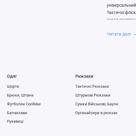
універсальний 
Тактичні фліс
серед спортсме
повсякденний 
Читати далі
Фліс - це син
Основними пер
зносостійкості
Залежно від 
до 400 г/м. Дл
Одяг
Рюкзаки
теплого сезону
Шорти
Тактичні Рюкзаки
Особли
Брюки, Штани
Штурмові Рюкзаки
Футболки CoolMax
Сумки Військові, Баули
До основних п
Балаклави
Органайзери в рюкзак
Універса
Рукавиці
додатков
Теплоізо