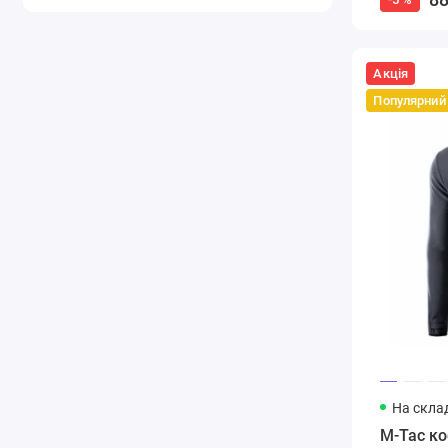
Акція
Популярний
На склад
M-Tac ко