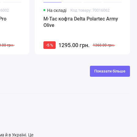
16002
На складі
Код товару: 70016062
Pro
M-Tac кофта Delta Polartec Army
Olive
1295.00 грн.
-5 %
.00 грн.
1360.00 грн.
Показати більше
а й в Україні. Це