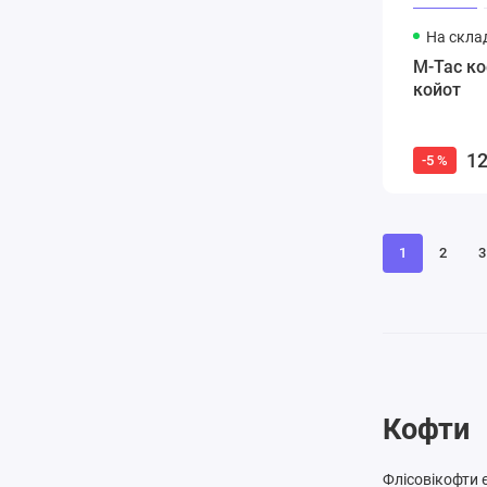
На склад
M-Tac ко
койот
12
-5 %
1
2
3
Кофти
Флісові
кофти
є