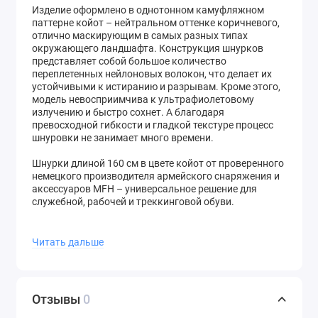
Изделие оформлено в однотонном камуфляжном
паттерне койот – нейтральном оттенке коричневого,
отлично маскирующим в самых разных типах
окружающего ландшафта. Конструкция шнурков
представляет собой большое количество
переплетенных нейлоновых волокон, что делает их
устойчивыми к истиранию и разрывам. Кроме этого,
модель невосприимчива к ультрафиолетовому
излучению и быстро сохнет. А благодаря
превосходной гибкости и гладкой текстуре процесс
шнуровки не занимает много времени.
Шнурки длиной 160 см в цвете
койот
от проверенного
немецкого производителя армейского снаряжения и
аксессуаров MFH
– универсальное решение для
служебной, рабочей и треккинговой обуви.
Купить
шнурки MFH 160 см койот
и другие модели
качественных тактических шнурков быстро всегда
Читать дальше
можно в интернет-магазине
Кроссовка
.
Отзывы
0