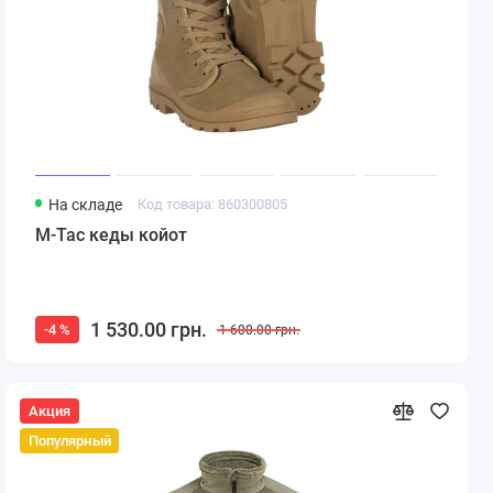
На складе
Код товара: 860300805
M-Tac кеды койот
1 530.00 грн.
-4 %
1 600.00 грн.
Акция
Популярный