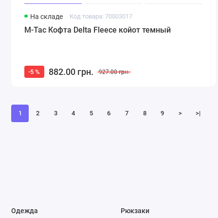
На складе
Код товара: 70003017
M-Tac Кофта Delta Fleece койот темный
882.00 грн.
-5 %
927.00 грн.
1
2
3
4
5
6
7
8
9
>
>|
Одежда
Рюкзаки