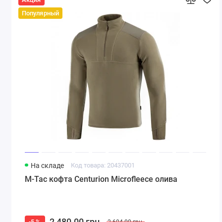
Популярный
На складе
Код товара: 20437001
M-Tac кофта Centurion Microfleece олива
2 480.00 грн.
-5 %
2 604.00 грн.