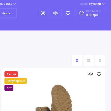
70771667
Язык
Русский
Корзина
0
Найти
0.00 грн.
Акция
Популярный
Хит