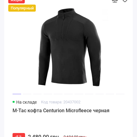
Популярный
На складе
Код товара: 20437002
M-Tac кофта Centurion Microfleece черная
2 480.00 грн.
-5 %
2 604.00 грн.