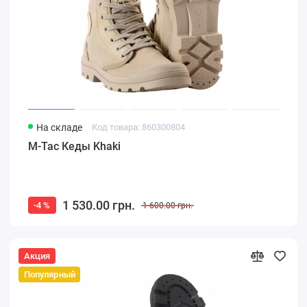
На складе
Код товара: 860300804
M-Tac Кеды Khaki
1 530.00 грн.
-4 %
1 600.00 грн.
Акция
Популярный