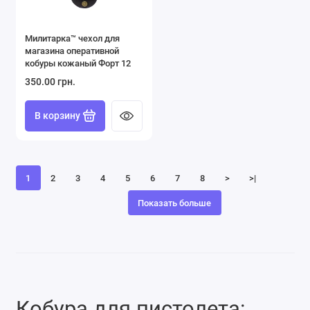
Милитарка™ чехол для
магазина оперативной
кобуры кожаный Форт 12
350.00 грн.
В корзину
1
2
3
4
5
6
7
8
>
>|
Показать больше
Кобура для пистолета: