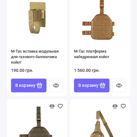
Подсумки
РПС, Ременно-Плечевые Системы
Страховочные шнуры, Тренчики
Фляги
M-Tac вставка модульная
M-Tac платформа
для газового баллончика
набедренная койот
Часы военные
койот
190.00 грн.
1 560.00 грн.
Показать все
В корзину
В корзину