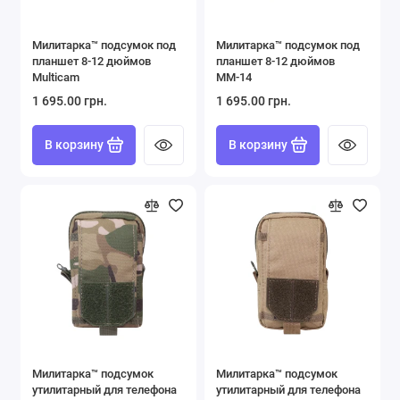
Подсумки
Милитарка™ подсумок под
Милитарка™ подсумок под
РПС, Ременно-Плечевые Системы
планшет 8-12 дюймов
планшет 8-12 дюймов
Multicam
ММ-14
Страховочные шнуры, Тренчики
1 695.00 грн.
1 695.00 грн.
Фляги
В корзину
В корзину
Часы военные
Показать все
Милитарка™ подсумок
Милитарка™ подсумок
утилитарный для телефона
утилитарный для телефона