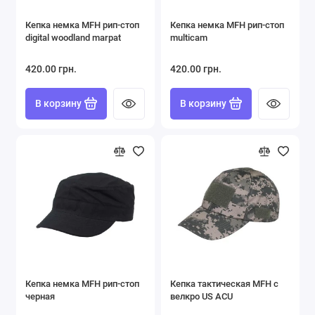
Кепка немка MFH рип-стоп
Кепка немка MFH рип-стоп
digital woodland marpat
multicam
420.00 грн.
420.00 грн.
В корзину
В корзину
Кепка немка MFH рип-стоп
Кепка тактическая MFH с
черная
велкро US ACU