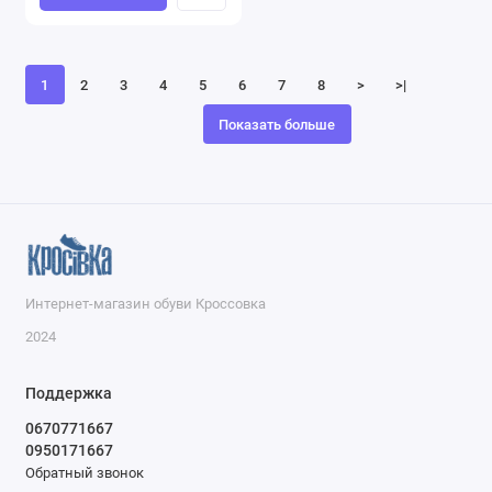
1
2
3
4
5
6
7
8
>
>|
Показать больше
Интернет-магазин обуви Кроссовка
2024
Поддержка
0670771667
0950171667
Обратный звонок