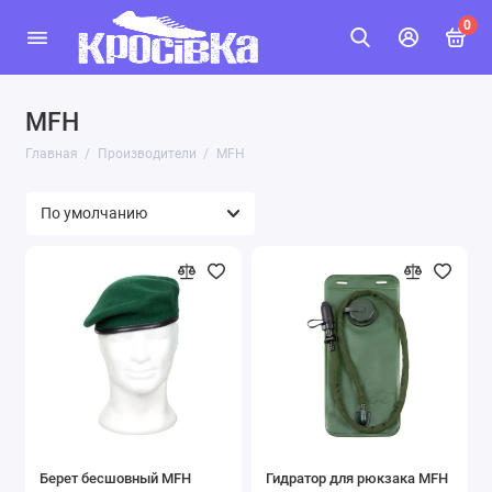
0
MFH
Главная
Производители
MFH
Берет бесшовный MFH
Гидратор для рюкзака MFH