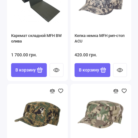
Каремат складной MFH BW
Кепка немка MFH рип-стоп
олива
ACU
1 700.00 грн.
420.00 грн.
В корзину
В корзину