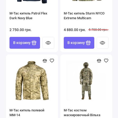
Форма ВСУ
M-Tac китель Patrol Flex
M-Tac китель Sturm NYCO
Футболки Поло
Dark Navy Blue
Extreme Multicam
Шорты
2 750.00 грн.
4 880.00 грн.
5 700.00 грн.
Показать все
В корзину
В корзину
M-Tac китель полевой
M-Tac костюм
ММ-14
маскировочный Вільха