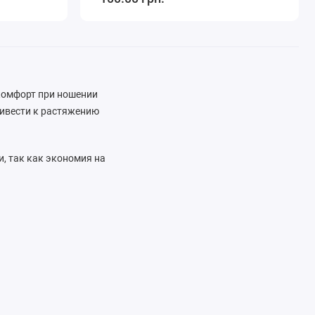
комфорт при ношении
привести к растяжению
и, так как экономия на
 армейских шнурков
выгодным ценам.
идности и