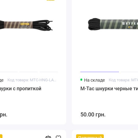
де
Код товара: MTC-HNG-LACE-BK
На складе
урки с пропиткой
M-Tac шнурки черные ти
рн.
50.00 грн.
й
Популярный