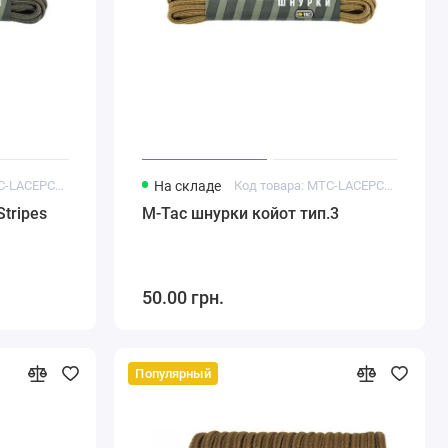
Код товара: MTC-LACEPCT3-OGS
На складе
Код товара: MTC-LACEPCT3-CO
tripes
M-Tac шнурки койот тип.3
50.00 грн.
Популярный