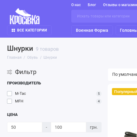
О нас
Блог
Отзывы о магазин
Военная Форма
Головны
ВСЕ КАТЕГОРИИ
Шнурки
9 товаров
Главная
Обувь
Шнурки
Фильтр
ПРОИЗВОДИТЕЛЬ
Популярны
M-Tac
5
MFH
4
ЦЕНА
-
грн.