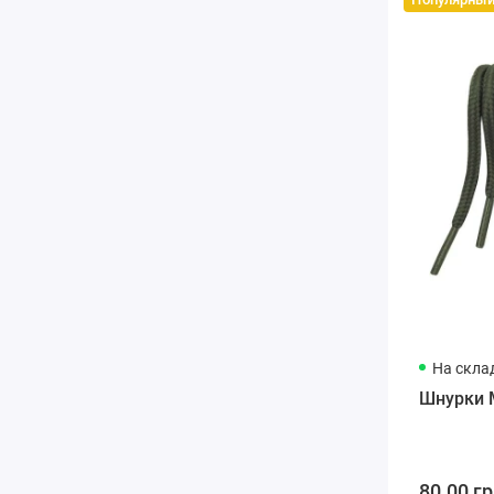
На скла
Шнурки 
80.00 гр