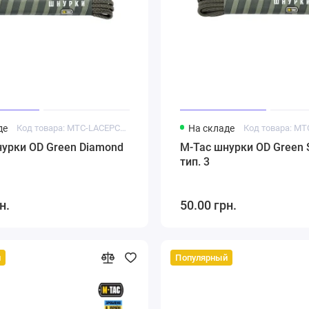
де
Код товара: MTC-LACEPCT3-OGD
На складе
урки OD Green Diamond
M-Tac шнурки OD Green S
тип. 3
н.
50.00 грн.
й
Популярный