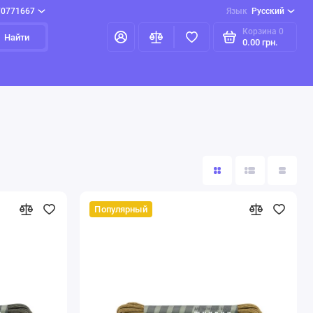
70771667
Язык
Русский
Корзина
0
Найти
0.00 грн.
Популярный