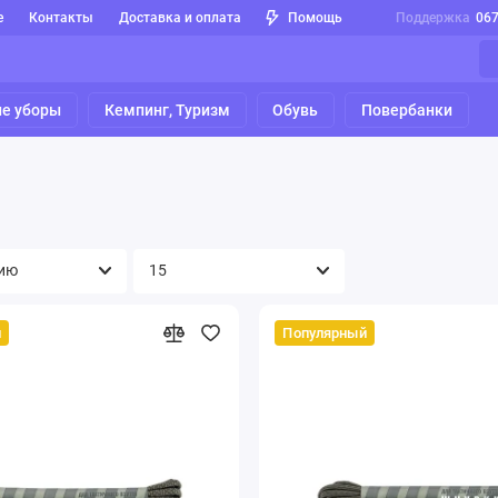
е
Контакты
Доставка и оплата
Помощь
Поддержка
06
е уборы
Кемпинг, Туризм
Обувь
Повербанки
й
Популярный