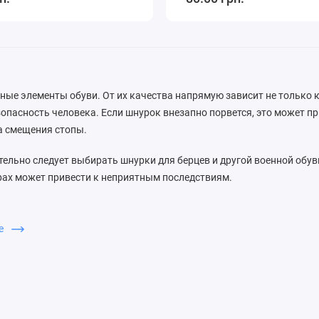
ые элементы обуви. От их качества напрямую зависит не только 
езопасность человека. Если шнурок внезапно порвется, это может 
а смещения стопы.
ельно следует выбирать шнурки для берцев и другой военной обув
рах может привести к неприятным последствиям.
алоге интернет-магазина «Кроссовка» представлен большой выбор
па от известных отечественных и зарубежных производителей по 
ше
 для берцев: основные разнов
бенности
оенной обуви различаются по следующим критериям: