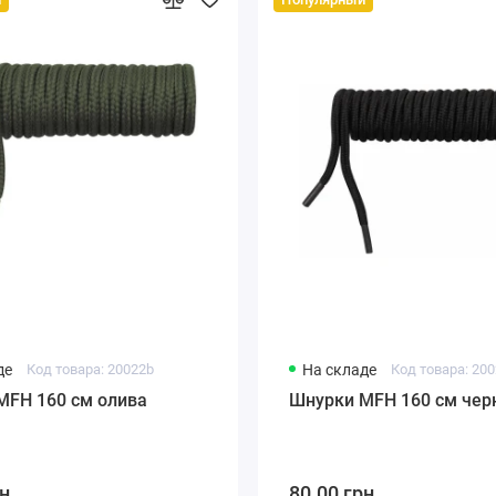
де
Код товара: 20022b
На складе
Код товара: 20
MFH 160 см олива
Шнурки MFH 160 см че
н.
80.00 грн.