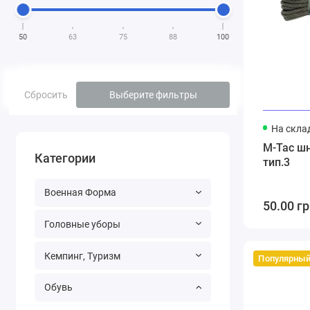
50
63
75
88
100
Сбросить
Выберите фильтры
На скла
M-Tac шн
Категории
тип.3
Военная Форма
50.00 гр
Головные уборы
Кемпинг, Туризм
Популярны
Обувь