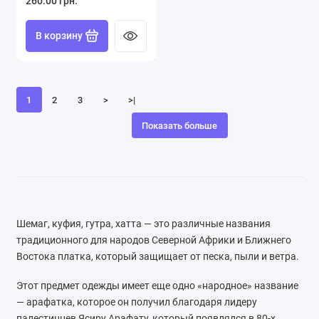
260.00 грн.
В корзину
1
2
3
>
>|
Показать больше
Шемаг, куфия, гутра, хатта — это различные названия
традиционного для народов Северной Африки и Ближнего
Востока платка, который защищает от песка, пыли и ветра.
Этот предмет одежды имеет еще одно «народное» название
— арафатка, которое он получил благодаря лидеру
палестинцев Ясиру Арафату, который появлялся в 80-х