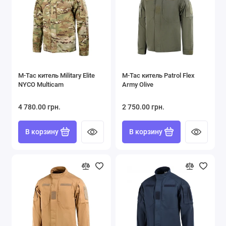
Форма ВСУ
Футболки Поло
Шорты
M-Tac китель Military Elite
M-Tac китель Patrol Flex
Показать все
NYCO Multicam
Army Olive
4 780.00 грн.
2 750.00 грн.
В корзину
В корзину