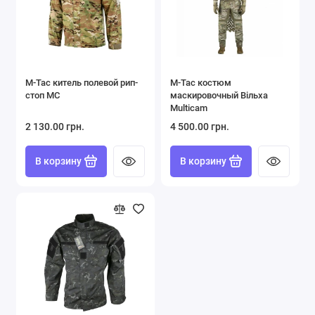
M-Tac китель полевой рип-
M-Tac костюм
стоп MC
маскировочный Вільха
Multicam
2 130.00 грн.
4 500.00 грн.
В корзину
В корзину