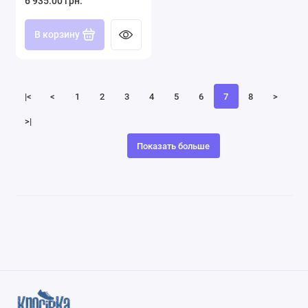
6 935.00 грн.
В корзину
|<
<
1
2
3
4
5
6
7
8
>
>|
Показать больше