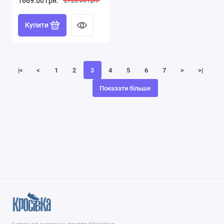
1669.00 грн.
2720.00 грн.
Купити
|<
<
1
2
3
4
5
6
7
>
>|
Показати більше