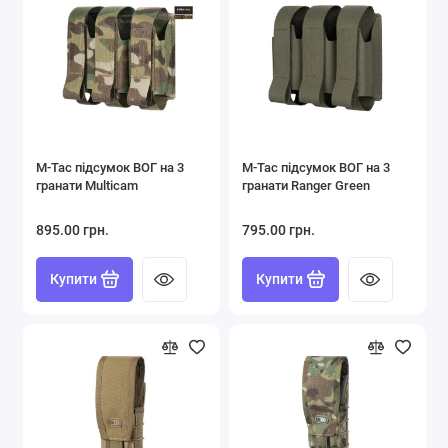
Підсумки
Плитоноски (Plate Carrier)
РПС, Ременно-Плечові Системи
Страхувальні шнури, Тренчики
M-Tac підсумок ВОГ на 3
M-Tac підсумок ВОГ на 3
гранати Multicam
гранати Ranger Green
Фляги
895.00 грн.
795.00 грн.
Показати все
Купити
Купити