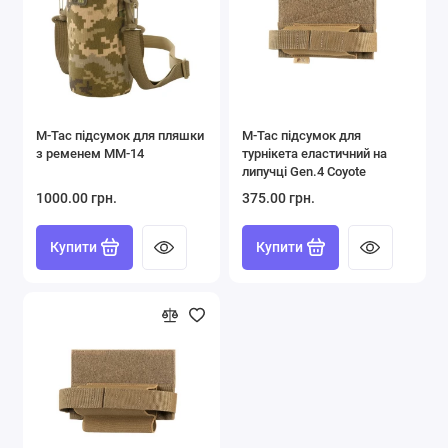
M-Tac підсумок для пляшки
M-Tac підсумок для
з ременем ММ-14
турнікета еластичний на
липучці Gen.4 Coyote
1000.00 грн.
375.00 грн.
Купити
Купити