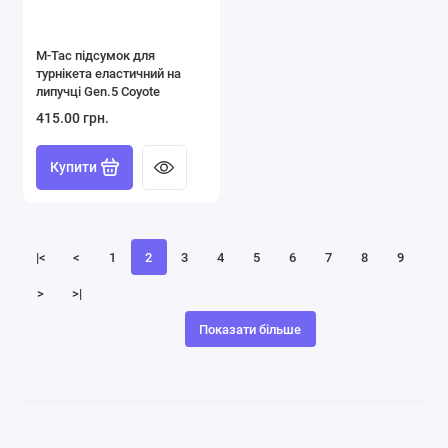
M-Tac підсумок для
турнікета еластичний на
липучці Gen.5 Coyote
415.00 грн.
Купити
|<
<
1
2
3
4
5
6
7
8
9
>
>|
Показати більше