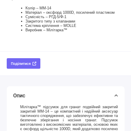
Колір – ММ-14
Матеріал – оксфорд 1000D, посилений пластиком
Сумісність – РГД-5/Ф-1
Закритого типу з клапанами
Система кріплення – MOLLE
Виробник – Мілітарка™
Поділитися
Опис
Мілітарка™ підсумок для гранат подвійний закритий
закритий ММ-14 – це компактний і надійний аксесуар
тактичного спорядження, що забезпечує ефективне та
безпечне зберігання і носіння гранат. Підсумок
виготовлено з високоякісних матеріалів, основою яких
є оксфорд щільністю 1000D, який додатково посилено