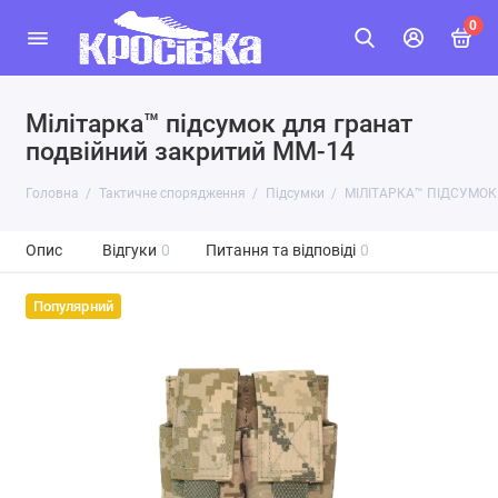
0
Мілітарка™ підсумок для гранат
подвійний закритий ММ-14
Головна
Тактичне спорядження
Підсумки
МІЛІТАРКА™ ПІДСУМОК
Опис
Відгуки
0
Питання та відповіді
0
Популярний