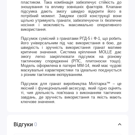
пластиком. Така комбінація забезпечує стійкість до
зношування та впливу зовнішніх факторів. Клапани
підсумка дають змогу швидко відкрити його в
потрібний момент. Завдяки своїй конструкції вони
щільно утримують гранати, забезпечуючи їх безпечне
носіння і можливість максимально оперативного
використання.
Підсумок сумісний з гранатами РГД-5 і Ф-1, що робить
його універсальним під час використання в бою, де
швидкість і зручність використання гранат матиме
критичне значення. Система кріплення MOLLE дає
змогу легко закріплювати підсумок на різному
тактичному спорядженні (РПС, плитоноски тощо).
Модель оформлена в патерні ММ-14, який має чудові
маскувальні характеристики та ідеально поєднується
з різним тактичним екіпіруванням.
Підсумок для гранат виробництва Мілітарка™ – це
якісний і функціональний аксесуар, який гідно оцінять
ті, чия діяльність пов'язана з виконанням тактичних
завдань, де зручність використання та якість мають
ключове значення.
Відгуки
0