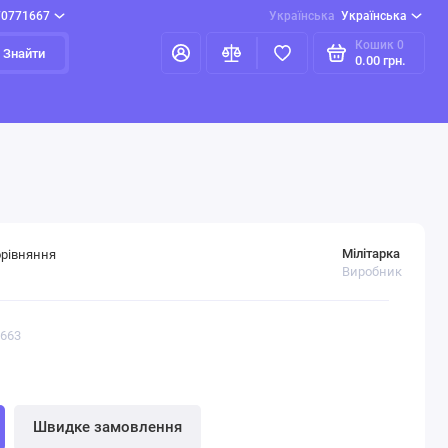
70771667
Українська
Українська
Кошик
0
Знайти
0.00 грн.
Мілітарка
орівняння
Виробник
2663
Швидке замовлення