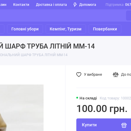
азин
Контакти
Доставка і оплата
Допомога
Підтримка
06
я
Головні убори
Кемпінг, Туризм
Повербанки
 ШАРФ ТРУБА ЛІТНІЙ ММ-14
ІОНАЛЬНИЙ ШАРФ ТРУБА ЛІТНІЙ ММ-14
У вибране
До п
На складі
Код товару: 1000
100.00 грн.
Купити