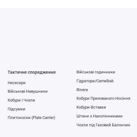
Тактичне спорядження
Військові годинники
Гідратори/Camelbak
Несесери
Фляги
Військові Навушники
Кобури Прихованого Носіння
Кобури і Чохли
Кобури-Вставки
Підсумки
Штани з Наколінниками
Плитоноски (Plate Carrier)
Чохли під Газовий Балончик