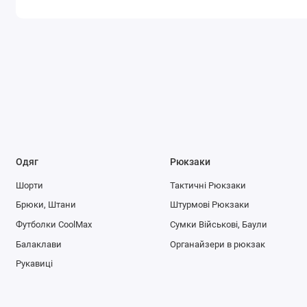
Одяг
Рюкзаки
Шорти
Тактичні Рюкзаки
Брюки, Штани
Штурмові Рюкзаки
Футболки CoolMax
Сумки Військові, Баули
Балаклави
Органайзери в рюкзак
Рукавиці