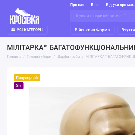
Про нас
Блог
Відгуки про маг
Військова Форма
Взутт
УСІ КАТЕГОРІЇ
МІЛІТАРКА™ БАГАТОФУНКЦІОНАЛЬНИЙ
Головна
Головні убори
Шарфи-труби
МІЛІТАРКА™ БАГАТОФУНКЦ
Популярний
Хіт