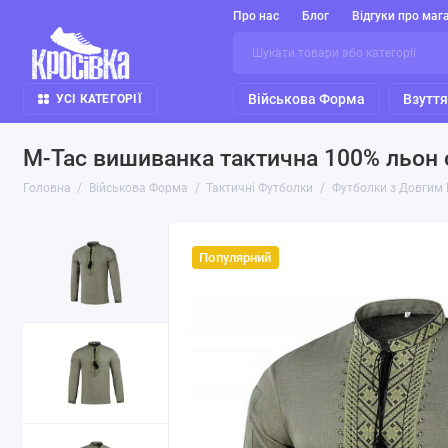
Про нас
Блог
Відгуки про маг
Військова Форма
Взутт
УСІ КАТЕГОРІЇ
M-Tac вишиванка тактична 100% льон 
Головна
Військова Форма
Тактичні Футболки
Футболки з Довгим
Популярний