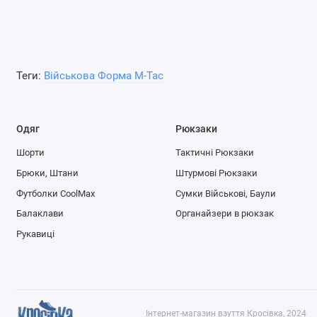
Теги:
Військова Форма M-Tac
Одяг
Рюкзаки
Шорти
Тактичні Рюкзаки
Брюки, Штани
Штурмові Рюкзаки
Футболки CoolMax
Сумки Військові, Баули
Балаклави
Органайзери в рюкзак
Рукавиці
Інтернет-магазин взуття Кросівка, 2024