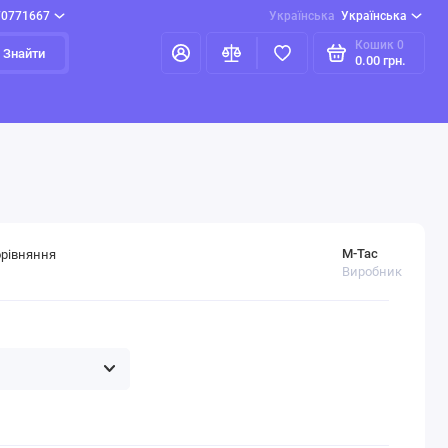
70771667
Українська
Українська
Кошик
0
Знайти
0.00 грн.
M-Tac
орівняння
Виробник