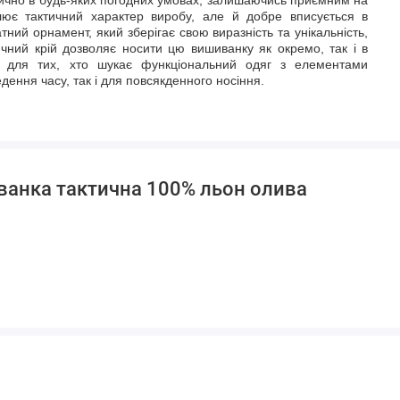
слює тактичний характер виробу, але й добре вписується в
ий орнамент, який зберігає свою виразність та унікальність,
чний крій дозволяє носити цю вишиванку як окремо, так і в
ір для тих, хто шукає функціональний одяг з елементами
дення часу, так і для повсякденного носіння.
иванка тактична 100% льон олива