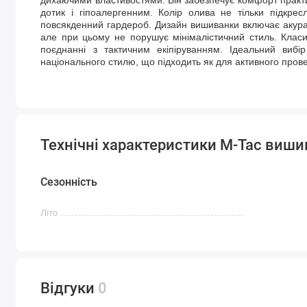
дотик і гіпоалергенним. Колір олива не тільки підкре
повсякденний гардероб. Дизайн вишиванки включає акуратн
але при цьому не порушує мінімалістичний стиль. Класи
поєднанні з тактичним екіпіруванням. Ідеальний виб
національного стилю, що підходить як для активного прове
Технічні характеристики M-Tac виш
Сезонність
Літо
Відгуки
0