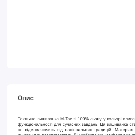
Опис
Тактична вишиванка M-Tac зі 100% льону у кольорі олива
функціональності для сучасних завдань. Ця вишиванка ств
не відмовляючись від національних традицій. Матеріал
дихаючими властивостями. Він забезпечує комфорт практ