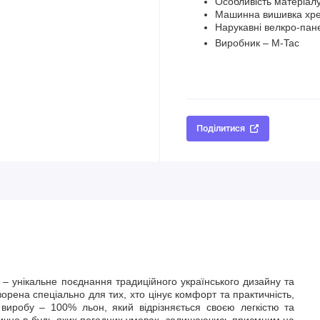
Особливість матеріал
Машинна вишивка хр
Нарукавні велкро-пан
Виробник – M-Tac
Поділитися
 – унікальне поєднання традиційного українського дизайну та
орена спеціально для тих, хто цінує комфорт та практичність,
 виробу – 100% льон, який відрізняється своєю легкістю та
ично в будь-яких погодних умовах, залишаючись приємним на