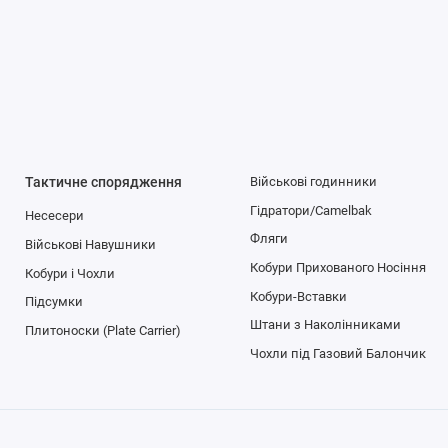
Тактичне спорядження
Військові годинники
Гідратори/Camelbak
Несесери
Фляги
Військові Навушники
Кобури Прихованого Носіння
Кобури і Чохли
Кобури-Вставки
Підсумки
Штани з Наколінниками
Плитоноски (Plate Carrier)
Чохли під Газовий Балончик