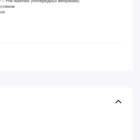
у – Pre-washed (попередньо випраний)
естиком
елі