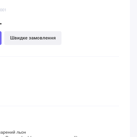
4001
.
Швидке замовлення
парений льон