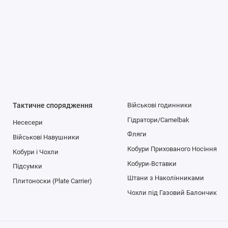
Тактичне спорядження
Військові годинники
Гідратори/Camelbak
Несесери
Фляги
Військові Навушники
Кобури Прихованого Носіння
Кобури і Чохли
Кобури-Вставки
Підсумки
Штани з Наколінниками
Плитоноски (Plate Carrier)
Чохли під Газовий Балончик