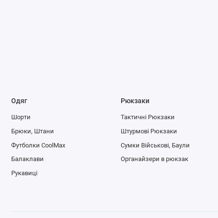
Одяг
Рюкзаки
Шорти
Тактичні Рюкзаки
Брюки, Штани
Штурмові Рюкзаки
Футболки CoolMax
Сумки Військові, Баули
Балаклави
Органайзери в рюкзак
Рукавиці