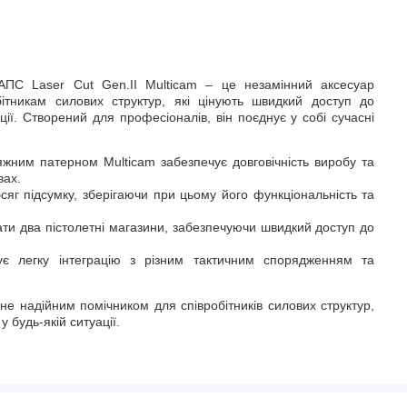
 АПС Laser Cut Gen.II Multicam – це незамінний аксесуар
бітникам силових структур, які цінують швидкий доступ до
ації. Створений для професіоналів, він поєднує у собі сучасні
жним патерном Multicam забезпечує довговічність виробу та
вах.
яг підсумку, зберігаючи при цьому його функціональність та
ати два пістолетні магазини, забезпечуючи швидкий доступ до
є легку інтеграцію з різним тактичним спорядженням та
не надійним помічником для співробітників силових структур,
у будь-якій ситуації.