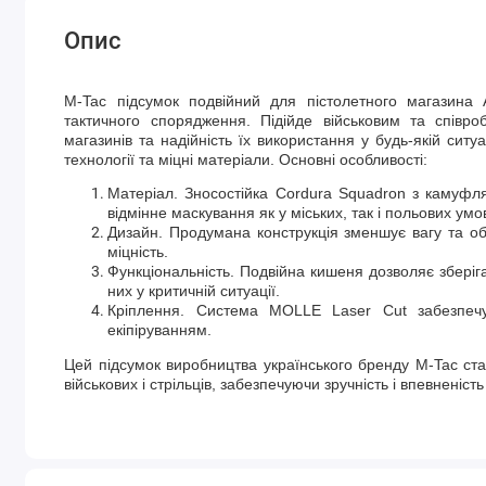
Опис
M-Tac підсумок подвійний для пістолетного магазина
тактичного спорядження. Підійде військовим та співро
магазинів та надійність їх використання у будь-якій ситу
технології та міцні матеріали. Основні особливості:
Матеріал. Зносостійка Сordura Squadron з камуфля
відмінне маскування як у міських, так і польових умо
Дизайн. Продумана конструкція зменшує вагу та обс
міцність.
Функціональність. Подвійна кишеня дозволяє зберіг
них у критичній ситуації.
Кріплення. Система MOLLE Laser Cut забезпечу
екіпіруванням.
Цей підсумок виробництва українського бренду M-Tac ста
військових і стрільців, забезпечуючи зручність і впевненість 