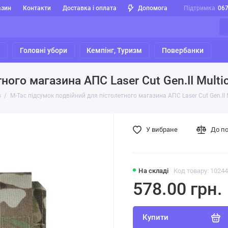
азин
Контакти
Доставка і оплата
Допомога
Підтримка
06
я
Головні убори
Кемпінг, Туризм
Повербанки
ного магазина АПС Laser Cut Gen.II Mult
в
M-Tac підсумок подвійний для пістолетного магазина АПС Laser Cut Gen.II
У вибране
До п
На складі
Код товару: 1024
578.00 грн.
Купити