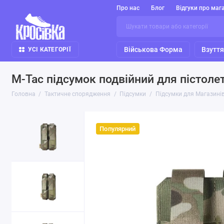
Про нас
Блог
Відгуки про маг
Військова Форма
Взутт
УСІ КАТЕГОРІЇ
M-Tac підсумок подвійний для пістолет
Головна
Тактичне спорядження
Підсумки
Підсумки для Магазині
Популярний