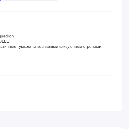
quadron
OLLE
ластичною гумкою та зовнішніми фіксуючими стропами