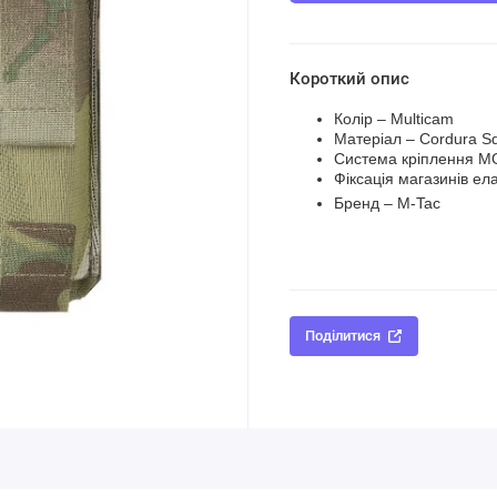
Короткий опис
Колір – Multicam
Матеріал – Сordura S
Система кріплення M
Фіксація магазинів е
Бренд – M-Tac
Поділитися