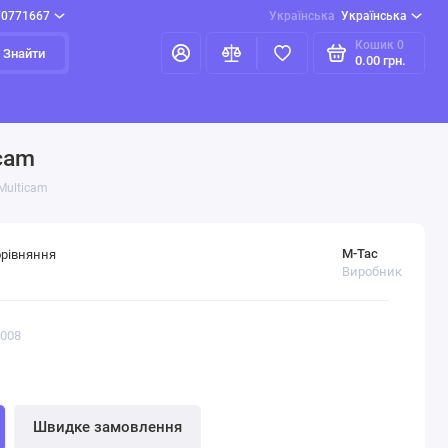
70771667
Українська
Українська
Кошик
0
Знайти
0.00 грн.
icam
 Multicam
M-Tac
орівняння
Виробник
4008
Швидке замовлення