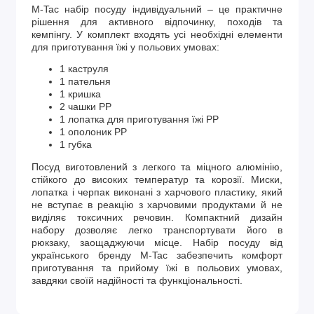
M-Tac набір посуду індивідуальний – це практичне
рішення для активного відпочинку, походів та
кемпінгу. У комплект входять усі необхідні елементи
для приготування їжі у польових умовах:
1 каструля
1 пательня
1 кришка
2 чашки PP
1 лопатка для приготування їжі PP
1 ополоник PP
1 губка
Посуд виготовлений з легкого та міцного алюмінію,
стійкого до високих температур та корозії. Миски,
лопатка і черпак виконані з харчового пластику, який
не вступає в реакцію з харчовими продуктами й не
виділяє токсичних речовин. Компактний дизайн
набору дозволяє легко транспортувати його в
рюкзаку, заощаджуючи місце. Набір посуду від
українського бренду M-Tac забезпечить комфорт
приготування та прийому їжі в польових умовах,
завдяки своїй надійності та функціональності.