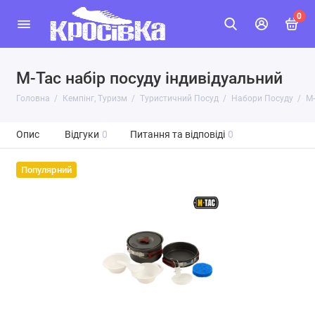
0
M-Tac набір посуду індивідуальний
Головна
Кемпінг, Туризм
Туристичний Посуд
Набори Посуду
M-
Опис
Відгуки
0
Питання та відповіді
0
Популярний