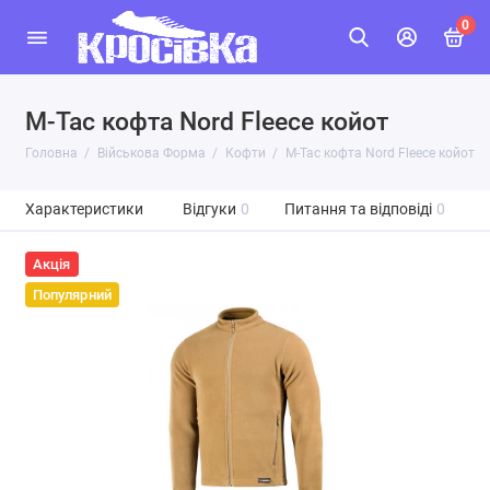
0
M-Tac кофта Nord Fleece койот
Головна
Військова Форма
Кофти
M-Tac кофта Nord Fleece койот
Характеристики
Відгуки
0
Питання та відповіді
0
Акція
Популярний