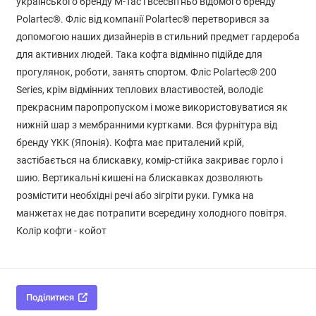
українського бренду M-Tac і всесвітньо відомого бренду
Polartec®. Фліс від компанії Polartec® перетворився за
допомогою наших дизайнерів в стильний предмет гардероба
для активних людей. Така кофта відмінно підійде для
прогулянок, роботи, занять спортом. Фліс Polartec® 200
Series, крім відмінних теплових властивостей, володіє
прекрасним паропропуском і може використовуватися як
нижній шар з мембранними куртками. Вся фурнітура від
бренду YKK (Японія). Кофта має приталений крій,
застібається на блискавку, комір-стійка закриває горло і
шию. Вертикальні кишені на блискавках дозволяють
розмістити необхідні речі або зігріти руки. Гумка на
манжетах не дає потрапити всередину холодного повітря.
Колір кофти - койот
Поділитися