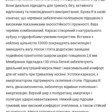
Вони ідеально підходять для трекінгу, бігу, активного
відпочинку та повсякденного використання. Буква R в назві
означає, що черевики забезпечені поліпшеною підошвою з
високими показниками зносостійкості і пружності. Верх
черевик комбінований. Каркас створений з натурального
нубуку з гідрофобним гумовим покриттям. Вставки з
нейлону щільністю 1000D покращують вентиляцію і
зменшують вагу. Носок і п'ята додатково захищені
подвійною гранітоллю (шаром шкіри) товщиною 2,8 мм.
Мембранна підкладка і 3D сітка Derwei забезпечують
ідеальний внутрішній мікроклімат і максимальний комфорт
для ніг навіть при тривалому носінні. Устілки каркасні, з
амортизатором, підтримують склепіння стопи. Підошва R
лита, двокомпонентна, забезпечує відмінне зчеплення і
амортизацію. Верхній шар з поліуретану, амортизує і
полегшує ударні навантаження. Нижній шар підошви
гумовий, має високий коефіцієнт зчеплення, а також стійкий
до стирання. Метод кріплення підошви - вакуумно-