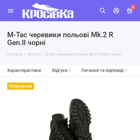
0
M-Tac черевики польові Mk.2 R
Gen.II чорні
Головна
Взуття
M-Tac черевики польові Mk.2 R Gen.II чорні
Характеристики
Відгуки
0
Питання та відповіді
0
Популярний