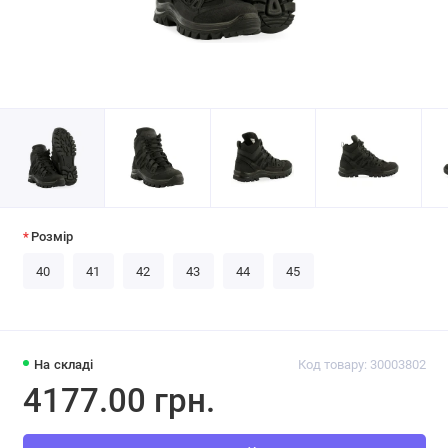
Розмір
40
41
42
43
44
45
На складі
Код товару: 30003802
4177.00 грн.