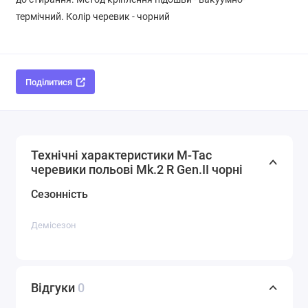
термічний. Колір черевик - чорний
Поділитися
Технічні характеристики M-Tac
черевики польові Mk.2 R Gen.II чорні
Сезонність
Демісезон
Відгуки
0