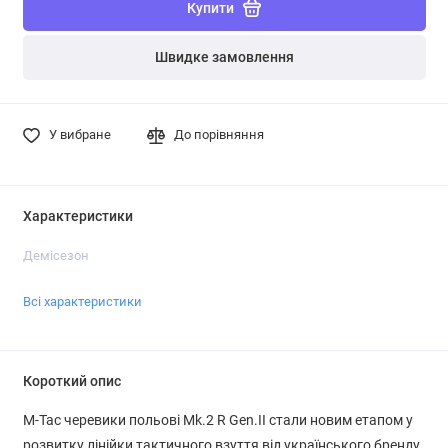
Купити
Швидке замовлення
У вибране
До порівняння
Характеристики
Демісезон
Всі характеристики
Короткий опис
M-Tac черевики польові Mk.2 R Gen.II стали новим етапом у
розвитку лінійки тактичного взуття від українського бренду.