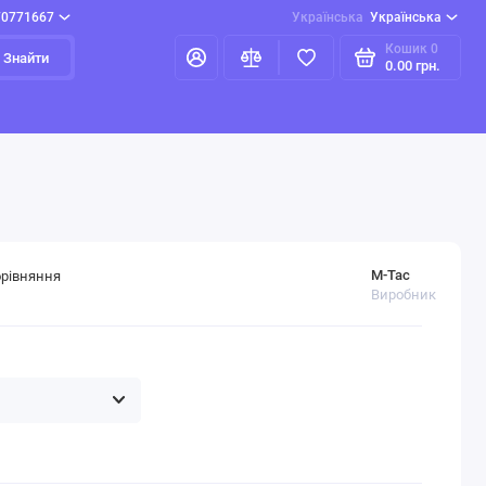
70771667
Українська
Українська
Кошик
0
Знайти
0.00 грн.
M-Tac
орівняння
Виробник