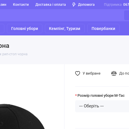
азин
Контакти
Доставка і оплата
Допомога
Підтримка
06
я
Головні убори
Кемпінг, Туризм
Повербанки
рна
ex рип-стоп чорна
У вибране
До п
Розмір головні убори M-Tac