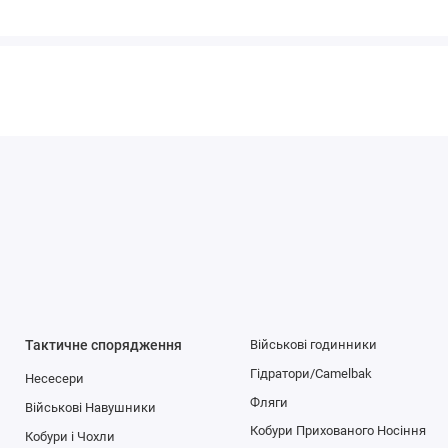
Тактичне спорядження
Військові годинники
Гідратори/Camelbak
Несесери
Фляги
Військові Навушники
Кобури Прихованого Носіння
Кобури і Чохли