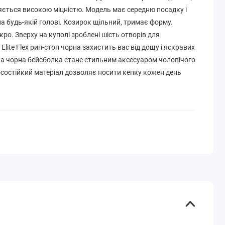
няється високою міцністю. Модель має середню посадку і
а будь-якій голові. Козирок щільний, тримає форму.
ро. Зверху на куполі зроблені шість отворів для
Elite Flex рип-стоп чорна захистить вас від дощу і яскравих
а чорна бейсболка стане стильним аксесуаром чоловічого
осостійкий матеріал дозволяє носити кепку кожен день