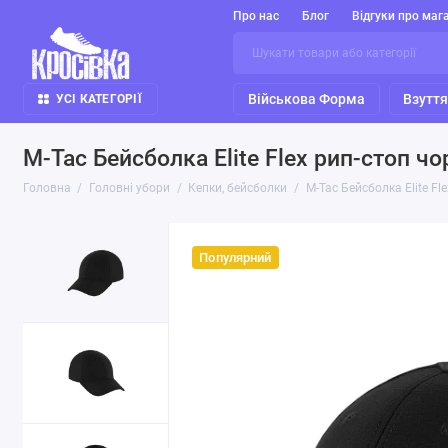
Про нас
Блог
Відгуки про маг
Військова Форма
Взутт
УСІ КАТЕГОРІЇ
M-Tac Бейсболка Elite Flex рип-стоп чо
Головна
Головні убори
Кепки, бейсболки
M-Tac Бейсболка Elite Fl
Популярний