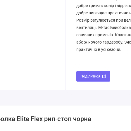
добре тримає колір і відріз
добре виглядає практично н
Розмір регулюється при велк
вентиляції. M-Tac Бейсболка 
сонячних променів. Класичн
або жіночого гардеробу. Зн
практично в усі сезони.
Поділитися
лка Elite Flex рип-стоп чорна