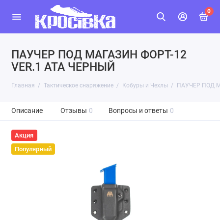
0
ПАУЧЕР ПОД МАГАЗИН ФОРТ-12
VER.1 ATA ЧЕРНЫЙ
Главная
Тактическое снаряжение
Кобуры и Чехлы
ПАУЧЕР ПОД М
Описание
Отзывы
0
Вопросы и ответы
0
Акция
Популярный