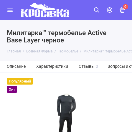
0
Милитарка™ термобелье Active
Base Layer черное
Главная
Военная Форма
Термобелье
Милитарка™ термобелье Acti
Описание
Характеристики
Отзывы
0
Вопросы и о
Популярный
Хит