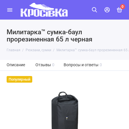
0
Милитарка™ сумка-баул
прорезиненная 65 л черная
Главная
Рюкзаки, сумки
Милитарка™ сумка-баул прорезиненная 65 
Описание
Отзывы
0
Вопросы и ответы
0
Популярный