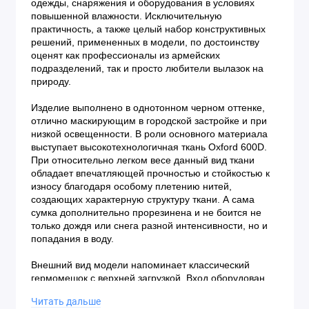
одежды, снаряжения и оборудования в условиях 
повышенной влажности. Исключительную 
практичность, а также целый набор конструктивных 
решений, примененных в модели, по достоинству 
оценят как профессионалы из армейских 
подразделений, так и просто любители вылазок на 
природу.
Изделие выполнено в однотонном черном оттенке, 
отлично маскирующим в городской застройке и при 
низкой освещенности. В роли основного материала 
выступает высокотехнологичная ткань 
Oxford 600D. 
При относительно легком весе данный вид ткани 
обладает впечатляющей прочностью и стойкостью к 
износу благодаря особому плетению нитей, 
создающих характерную структуру ткани. А сама 
сумка дополнительно прорезинена и не боится не 
только дождя или снега разной интенсивности, но и 
попадания в воду.
Внешний вид модели напоминает классический 
гермомешок с верхней загрузкой. Вход оборудован 
компрессионной планкой с пластиковой защелкой-
Читать дальше
фастексом, манипуляции с которой легко 