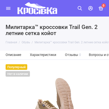
0
Милитарка™ кроссовки Trail Gen. 2
летние сетка койот
Главная
Обувь
Милитарка™ кроссовки Trail Gen. 2 летние сетка койо
Описание
Характеристики
Отзывы
0
Вопросы и о
Популярный
Нет в наличии