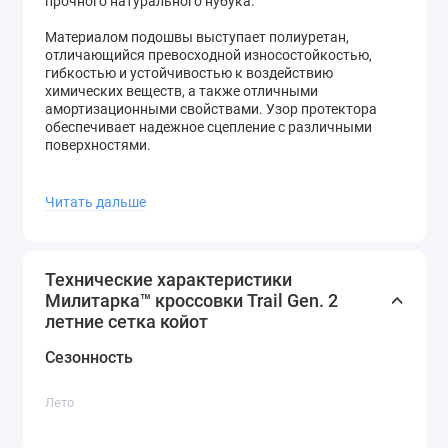
прочного натурального нубука.
Материалом подошвы выступает полиуретан,
отличающийся превосходной износостойкостью,
гибкостью и устойчивостью к воздействию
химических веществ, а также отличными
амортизационными свойствами. Узор протектора
обеспечивает надежное сцепление с различными
поверхностями.
Сетчатые летние кроссовки Trail Gen. 2 в цвете койот
от проверенного украинского производителя
Читать дальше
аксессуаров для активного отдыха Милитарка™ –
универсальный выбор практичной и комфортной
обуви для города и приключений в жаркую погоду.
Технические характеристики
Купить Милитарка™ кроссовки Trail Gen. 2 летние
Милитарка™ кроссовки Trail Gen. 2
сетка койот и другую продуманную обувь быстро
летние сетка койот
всегда можно в интернет-магазине
Кроссовка
.
Сезонность
Лето