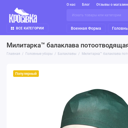
О нас
Блог
Отзывы о магазин
Военная Форма
Головны
ВСЕ КАТЕГОРИИ
Милитарка™ балаклава потоотводящая
Главная
Головные уборы
Балаклавы
Милитарка™ балаклава пот
Популярный