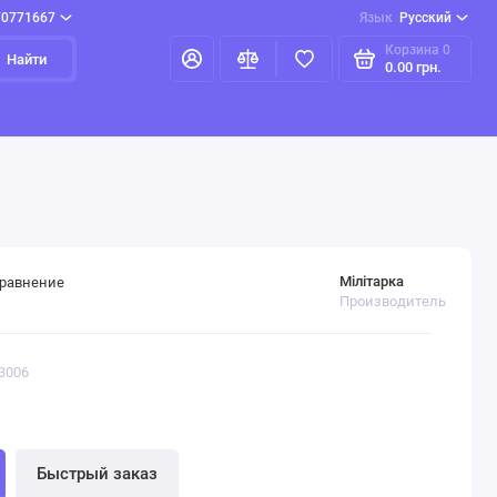
70771667
Язык
Русский
Корзина
0
Найти
0.00 грн.
Мілітарка
сравнение
Производитель
3006
Быстрый заказ