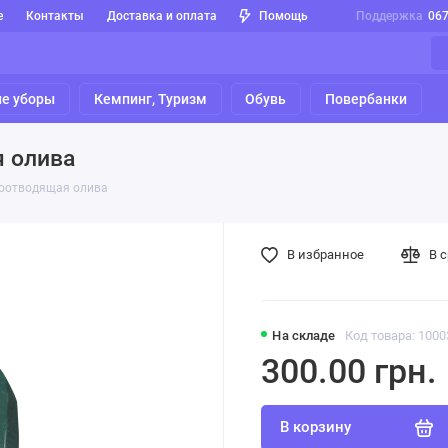
е
Контакты
Доставка и оплата
Помощь
Поддержка
06
е уборы
Кемпинг, Туризм
Обувь
Повербанки
 олива
оотводящая олива
В избранное
В 
На складе
Код товара: 1000
300.00 грн.
В корзину