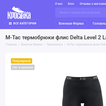
О нас
Блог
Отзывы о магазин
Военная Форма
Головны
ВСЕ КАТЕГОРИИ
M-Tac термобрюки флис Delta Level 2 
Главная
Военная Форма
Термобелье
M-Tac термобрюки флис Delta
Популярный
Нет в наличии