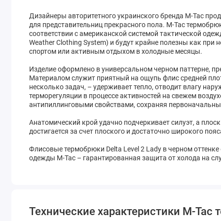
Дизайнеры авторитетного украинского бренда M-Tac пр
для представительниц прекрасного пола. M-Tac термобрюк
соответствии с
американской системой тактической одежд
Weather Clothing System) и будут крайне полезны как при 
спортом или активным отдыхом в холодные месяцы.
Изделие оформлено в универсальном черном паттерне, п
Материалом служит приятный на ощупь флис средней плот
несколько задач, – удерживает тепло, отводит влагу нару
терморегуляции в процессе активностей на свежем воздух
антипиллинговыми свойствами, сохраняя первоначальный
Анатомический крой удачно подчеркивает силуэт, а плос
достигается за счет плоского и достаточно широкого поя
Флисовые термобрюки Delta Level 2 Lady в черном оттенк
одежды M-Tac – гарантированная защита от холода на слу
Технические характеристики M-Tac т