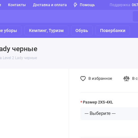
е
Контакты
Доставка и оплата
Помощь
Поддержка
06
е уборы
Кемпинг, Туризм
Обувь
Повербанки
Lady черные
 Level 2 Lady черные
В избранное
В 
Размер 2XS-4XL