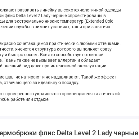
одолжают развивать линейку высокотехнологичной одежды
и флис Delta Level 2 Lady черные спроектированы в
ы для экстремально низких температур (Extended Cold
несении службы в зимних условиях, так и при занятиях
рекрасно сочетающимся практически с любыми оттенками.
ности, ячеистая структура которого выполняет сразу
жу и быстро сохнет. Все это способствует отличной
е. Ткань также не вызывает аллергии и обладает
 внешний вид даже при интенсивной эксплуатации.
кие швы не натирают и не надавливают. Такой же эффект
са, отвечающего за идеальную посадку.
е от проверенного украинского производителя тактической
жбе, работе или отдыхе.
ермобрюки флис Delta Level 2 Lady черные