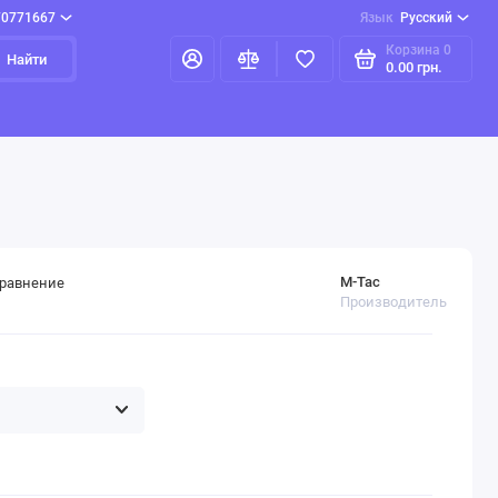
70771667
Язык
Русский
Корзина
0
Найти
0.00 грн.
M-Tac
сравнение
Производитель