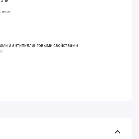
кани
 пояс
ими и антипиллинговыми свойствами
c