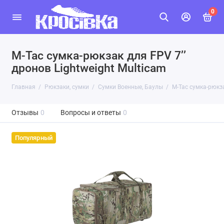
0
M-Tac сумка-рюкзак для FPV 7ʼʼ
дронов Lightweight Multicam
Главная
Рюкзаки, сумки
Сумки Военные, Баулы
M-Tac сумка-рюкза
Отзывы
0
Вопросы и ответы
0
Популярный