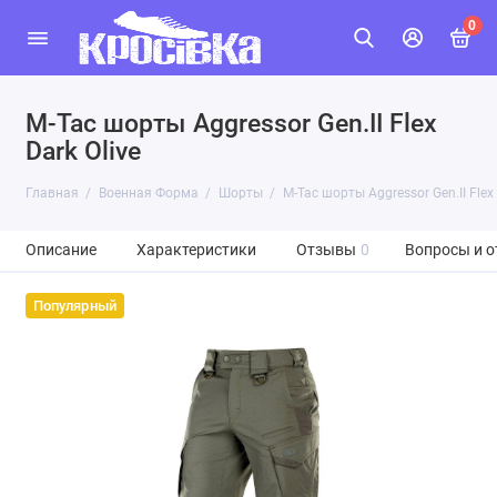
0
M-Tac шорты Aggressor Gen.II Flex
Dark Olive
Главная
Военная Форма
Шорты
M-Tac шорты Aggressor Gen.II Flex 
Описание
Характеристики
Отзывы
0
Вопросы и о
Популярный