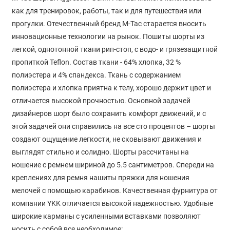
как для тренировок, работы, так и для путешествия или
прогулки. Отечественный бренд M-Tac старается вносить
инновационные технологии на рынок. Пошиты шорты из
легкой, однотонной ткани рип-стоп, с водо- и грязезащитной
пропиткой Teflon. Состав ткани - 64% хлопка, 32 %
полиэстера и 4% спандекса. Ткань с содержанием
полиэстера и хлопка приятна к телу, хорошо держит цвет и
отличается высокой прочностью. Основной задачей
дизайнеров шорт было сохранить комфорт движений, и с
этой задачей они справились на все сто процентов – шорты
создают ощущение легкости, не сковывают движения и
выглядят стильно и солидно. Шорты рассчитаны на
ношение с ремнем шириной до 5.5 сантиметров. Спереди на
креплениях для ремня нашиты пряжки для ношения
мелочей с помощью карабинов. Качественная фурнитура от
компании YKK отличается высокой надежностью. Удобные
широкие карманы с усиленными вставками позволяют
носить с собой все необходимое: