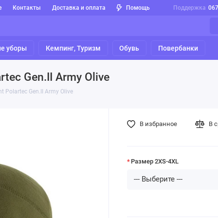
е
Контакты
Доставка и оплата
Помощь
Поддержка
06
е уборы
Кемпинг, Туризм
Обувь
Повербанки
tec Gen.II Army Olive
 Polartec Gen.II Army Olive
В избранное
В 
Размер 2XS-4XL