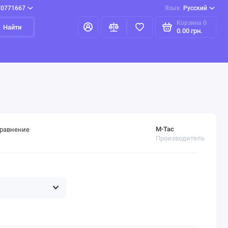
70771667
Язык
Русский
Корзина
0
Найти
0.00 грн.
M-Tac
сравнение
Производитель