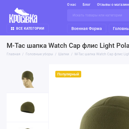
О нас
Блог
Отзывы о магазин
Военная Форма
Головны
ВСЕ КАТЕГОРИИ
M-Tac шапка Watch Cap флис Light Polar
Главная
Головные уборы
Шапки
M-Tac шапка Watch Cap флис Light
Популярный