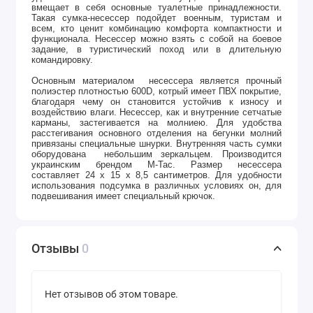
вмещает в себя основные туалетные принадлежности.
Такая сумка-несессер подойдет военным
,
туристам
и
всем, кто ценит комбинацию комфорта компактности и
функционала.
Несессер можно взять с собой
на боевое
задание,
в туристический поход
или
в длительную
командировку.
Основн
ым
материал
ом
несессер
а
является
прочный
полиэстер плотностью 600D
, котрый имеет
ПВХ покрыти
е,
благодаря чему он
становится устойчив к износу и
воздействию влаги.
Н
есессер, как и внутренние сетчатые
карманы, застегивается
на
молние
ю
. Для удобства
расстегивания
основного отделения
на бегунки молний
привязаны специальные шнурки. Внутр
енняя
часть
сумки
оборудована
небольш
им
зеркальце
м
. Производится
украинским брендом M-Tac. Размер несессера
составляет 24 х 15 х 8,5 сантиметров. Для
удобности
использования подсумка в различных условиях он, для
подвешивания имеет
специальный крючок.
Отзывы
0
Нет отзывов об этом товаре.