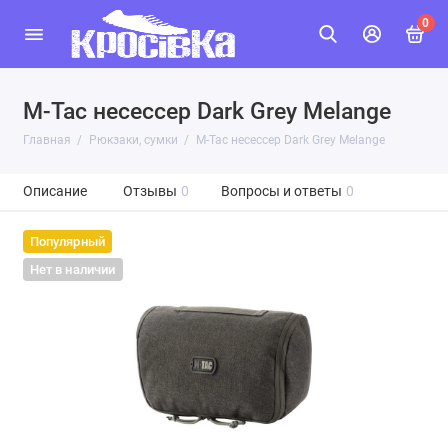
0
M-Tac несессер Dark Grey Melange
Главная
Рюкзаки, сумки
M-Tac несессер Dark Grey Melange
Описание
Отзывы
0
Вопросы и ответы
0
Популярный
Нет в наличии