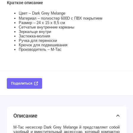
Краткое описание
Цвет – Dark Grey Melange
Материал – полиэстер 600D с ПВХ покрытием
Размер – 24 х 15 х 8,5 см
Сетчатые внутренние карманы
Зеркальце внутри
Застежка-молния
Ручка для переноски
Крючок для подвешивания
Производитель – M-Tac
Поделиться
Описание
M-Tac несессер
Dark Grey Melange
й
представляет собой
удобный и вместительный аксессуар, который
компактно