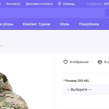
е
Контакты
Доставка и оплата
Помощь
Поддержка
06
е уборы
Кемпинг, Туризм
Обувь
Повербанки
cam
В избранное
В 
Размер 2XS-4XL