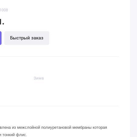
1008
.
Быстрый заказ
Зима
товлена из межслойной полиуретановой мембраны которая
и тонкий флис.