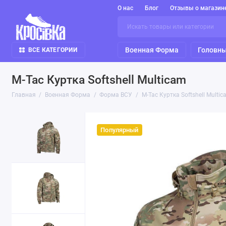
О нас
Блог
Отзывы о магазин
Военная Форма
Головны
ВСЕ КАТЕГОРИИ
M-Tac Куртка Softshell Multicam
Главная
Военная Форма
Форма ВСУ
M-Tac Куртка Softshell Multi
Популярный