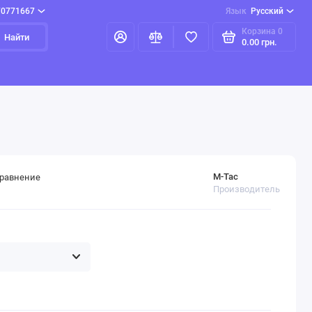
70771667
Язык
Русский
Корзина
0
Найти
0.00 грн.
M-Tac
сравнение
Производитель