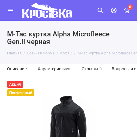
0
M-Tac куртка Alpha Microfleece
Gen.ІІ черная
Главная
Военная Форма
Кофты
M-Tac куртка Alpha Microfleece Gen
Описание
Характеристики
Отзывы
0
Вопросы и о
Акция
Популярный