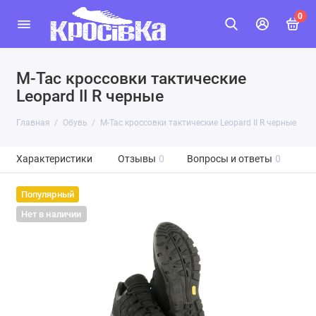
0
M-Tac кроссовки тактические
Leopard II R черные
Главная
Обувь
M-Tac кроссовки тактические Leopard II R черные
Характеристики
Отзывы
0
Вопросы и ответы
0
Популярный
Нет в наличии