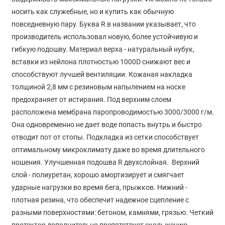
носить как служебные, но и купить как обычную
повседневную пару. Буква R в названии указывает, что
производитель использовал новую, более устойчивую и
гибкую подошву. Материал верха - натуральный нубук,
вставки из нейлона плотностью 1000D снижают вес и
способствуют лучшей вентиляции. Кожаная накладка
толщиной 2,8 мм с резиновым напылением на носке
предохраняет от истирания. Под верхним слоем
расположена мембрана паропроводимостью 3000/3000 г/м.
Она одновременно не дает воде попасть внутрь и быстро
отводит пот от стопы. Подкладка из сетки способствует
оптимальному микроклимату даже во время длительного
ношения. Улучшенная подошва R двухслойная. Верхний
слой - полиуретан, хорошо амортизирует и смягчает
ударные нагрузки во время бега, прыжков. Нижний -
плотная резина, что обеспечит надежное сцепление с
разными поверхностями: бетоном, камнями, грязью. Четкий
протектор дополнительно препятствует скольжению.