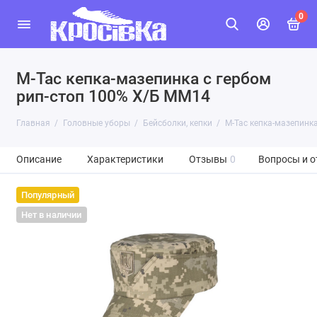
0
M-Tac кепка-мазепинка с гербом
рип-стоп 100% Х/Б MM14
Главная
Головные уборы
Бейсболки, кепки
M-Tac кепка-мазепинк
Описание
Характеристики
Отзывы
0
Вопросы и о
Популярный
Нет в наличии