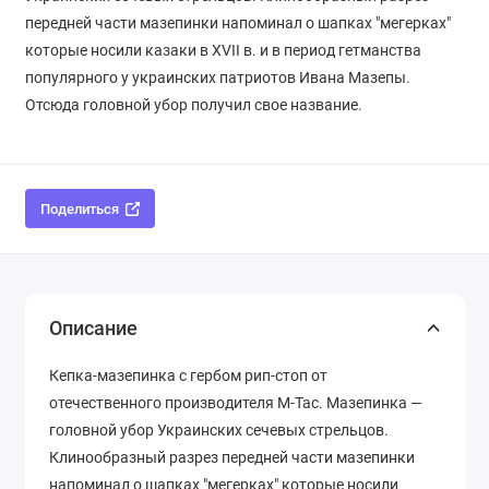
передней части мазепинки напоминал о шапках "мегерках"
которые носили казаки в XVII в. и в период гетманства
популярного у украинских патриотов Ивана Мазепы.
Отсюда головной убор получил свое название.
Поделиться
Описание
Кепка-мазепинка с гербом рип-стоп от
отечественного производителя M-Tac. Мазепинка —
головной убор Украинских сечевых стрельцов.
Клинообразный разрез передней части мазепинки
напоминал о шапках "мегерках" которые носили