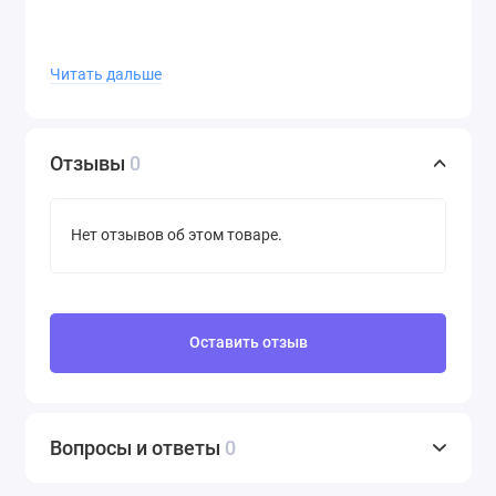
Если вы ищете стильные и функциональные часы для
Читать дальше
спорта или активного отдыха, то M-Tac Часы Sport
черного цвета - это идеальный выбор для вас!
Отзывы
0
Нет отзывов об этом товаре.
Оставить отзыв
Вопросы и ответы
0