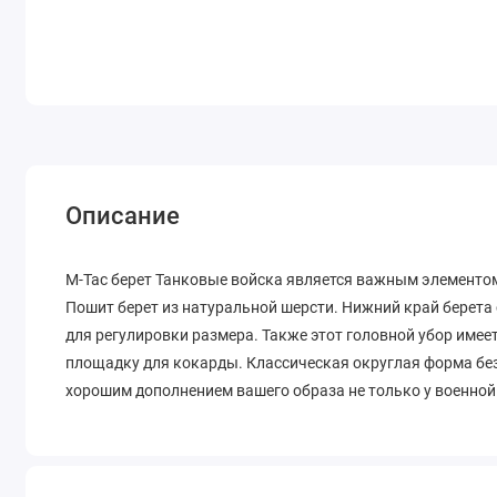
Описание
M-Tac берет Танковые войска является важным элементо
Пошит берет из натуральной шерсти. Нижний край берета
для регулировки размера. Также этот головной убор име
площадку для кокарды. Классическая округлая форма без 
хорошим дополнением вашего образа не только у военной с