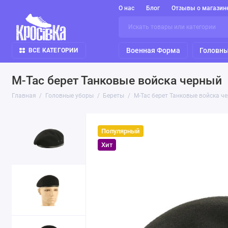
О нас
Блог
Отзывы о магазин
Военная Форма
Головны
ВСЕ КАТЕГОРИИ
M-Tac берет Танковые войска черный
Главная
Головные уборы
Береты
M-Tac берет Танковые войска ч
Популярный
Хит