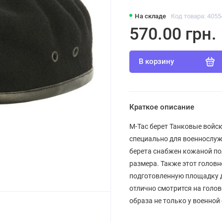
На складе
Код товара: 4055
570.00 грн.
В корзину
Краткое описание
M-Tac берет Танковые войс
специально для военнослуж
берета снабжен кожаной по
размера. Также этот головн
подготовленную площадку д
отлично смотрится на голо
образа не только у военной 