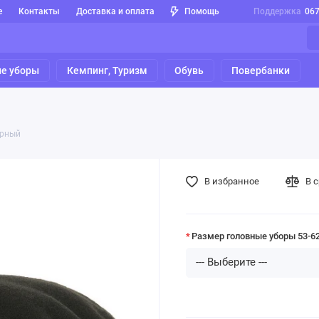
е
Контакты
Доставка и оплата
Помощь
Поддержка
06
е уборы
Кемпинг, Туризм
Обувь
Повербанки
ерный
В избранное
В 
Размер головные уборы 53-6