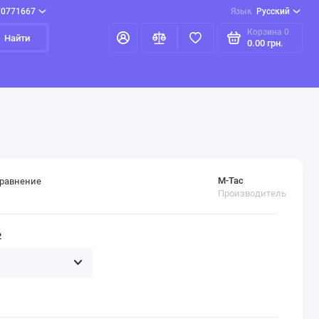
70771667
Язык
Русский
Корзина
0
Найти
0.00 грн.
M-Tac
сравнение
Производитель
2