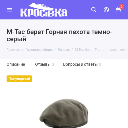
0
M-Tac берет Горная пехота темно-
серый
Главная
Головные уборы
Береты
M-Tac берет Горная пехота темн
Описание
Отзывы
0
Вопросы и ответы
0
Популярный