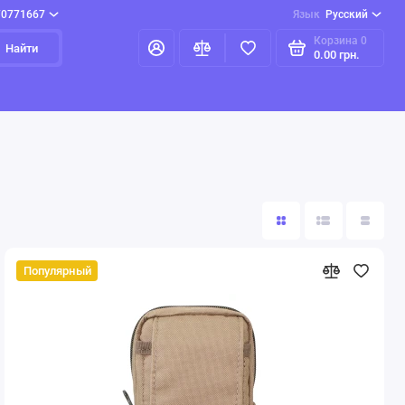
70771667
Язык
Русский
Корзина
0
Найти
0.00 грн.
Популярный