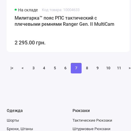
На складе
Код товара: 10004633
Милитарка™ пояс РПС тактический с
плечевыми ремнями Ranger Gen. II MultiCam
2 295.00 грн.
|<
<
3
4
5
6
7
8
9
10
11
>
Одежда
Рюкзаки
Шорты
Тактические Рюкзаки
Брюки, Штаны
Штурмовые Рюкзаки