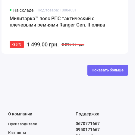
На складе
Код товара: 10004631
Милитарка™ пояс РПС тактический с
плечевыми ремнями Ranger Gen. II олива
1 499.00 грн.
-35 %
2 295.00 грн.
Показать больше
О компании
Поддержка
0670771667
Производители
0950171667
Контакты