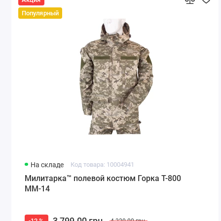
Популярный
На складе
Код товара: 10004941
Милитарка™ полевой костюм Горка Т-800
ММ-14
3 799.00 грн.
-12 %
4 320.00 грн.