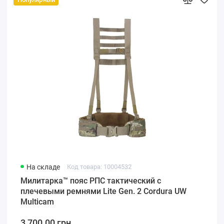
На складе
Код товара: 10004532
Милитарка™ пояс РПС тактический с
плечевыми ремнями Lite Gen. 2 Cordura UW
Multicam
3 700.00 грн.