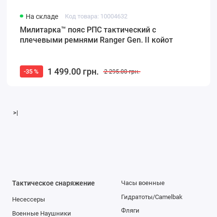
На складе
Код товара: 10004632
Милитарка™ пояс РПС тактический с
плечевыми ремнями Ranger Gen. II койот
1 499.00 грн.
-35 %
2 295.00 грн.
>|
Тактическое снаряжение
Часы военные
Гидратоты/Camelbak
Несессеры
Фляги
Военные Наушники