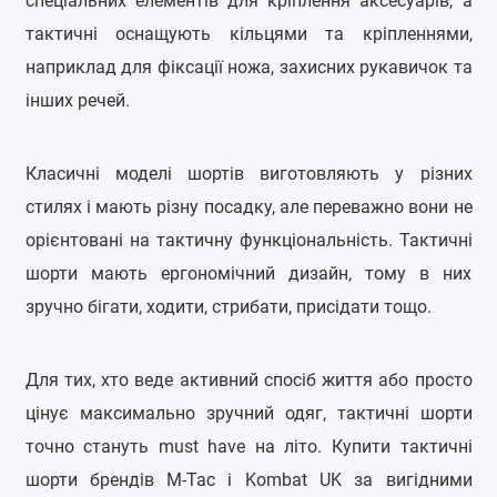
спеціальних елементів для кріплення аксесуарів, а
тактичні оснащують кільцями та кріпленнями,
наприклад для фіксації ножа, захисних рукавичок та
інших речей.
Класичні моделі шортів виготовляють у різних
стилях і мають різну посадку, але переважно вони не
орієнтовані на тактичну функціональність. Тактичні
шорти мають ергономічний дизайн, тому в них
зручно бігати, ходити, стрибати, присідати тощо.
Для тих, хто веде активний спосіб життя або просто
цінує максимально зручний одяг, тактичні шорти
точно стануть
must have на літо. Купити тактичні
шорти брендів
M
-
Tac
і
Kombat UK
за вигідними